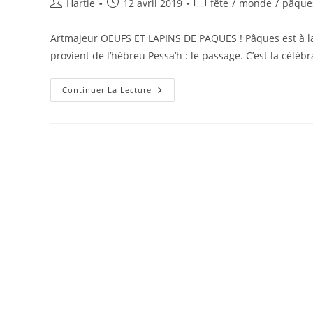
Hartie
12 avril 2019
fête
/
monde
/
pâque
Artmajeur OEUFS ET LAPINS DE PAQUES ! Pâques est à la 
provient de l’hébreu Pessa’h : le passage. C’est la céléb
Continuer La Lecture