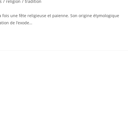
s
/
religion
/
tradition
fois une fête religieuse et païenne. Son origine étymologique
ration de l’exode…