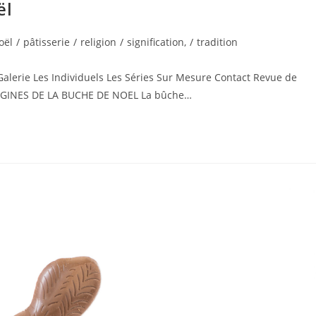
ël
oël
/
pâtisserie
/
religion
/
signification,
/
tradition
Galerie Les Individuels Les Séries Sur Mesure Contact Revue de
RIGINES DE LA BUCHE DE NOEL La bûche…