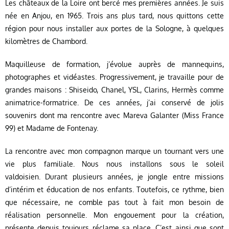
Les châteaux de la Loire ont bercé mes premières années. J
e suis
née en Anjou, en 1965. Trois ans plus tard, nous quittons cette
région pour nous installer aux portes de la Sologne, à quelques
kilomètres de Chambord.
Maquilleuse de formation, j’évolue auprès de mannequins,
photographes et vidéastes. Progressivement, je travaille pour de
grandes maisons : Shiseido, Chanel, YSL, Clarins, Hermès comme
animatrice-formatrice.
De ces années, j’ai conservé de jolis
souvenirs dont ma rencontre avec Mareva Galanter (Miss France
99) et Madame de Fontenay.
La rencontre avec mon compagnon marque un tournant vers une
vie plus familiale. Nous nous installons sous le soleil
valdoisien.
Durant plusieurs années, je jongle entre missions
d’intérim et éducation de nos enfants. Toutefois, ce rythme, bien
que nécessaire, ne comble pas tout à fait mon besoin de
réalisation personnelle. Mon engouement pour la création,
présente depuis toujours réclame sa place. C’est ainsi que sont